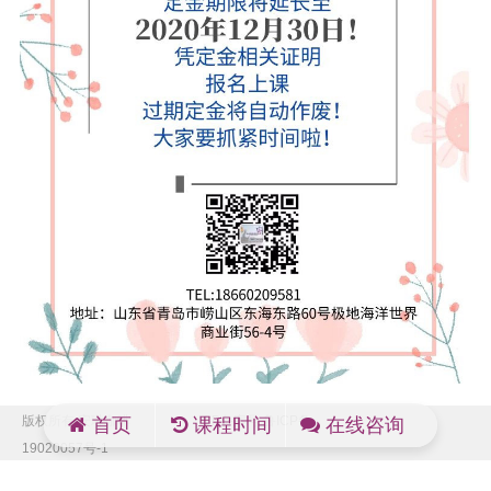
版权所有:安琳咖啡
ICP备案号:鲁ICP备
首页
课程时间
在线咨询
19020057号-1